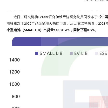
EVTank：20
近日，研究机构
联合伊维经济研究院共同发布了
《中
EVTank
增幅相对于
年已经呈现大幅度下滑。
从出货结构来看，
2022
2023
小型电池（
）出货量
，同比下滑
。
S
MALL LIB
113.2
GW
h
0.9%