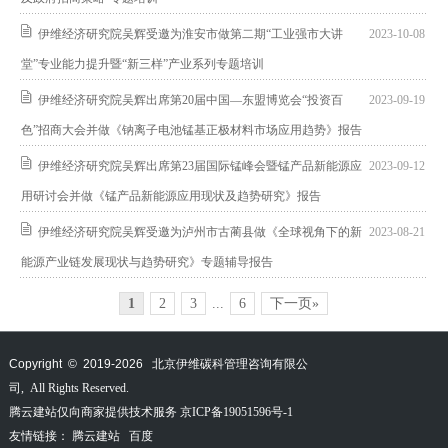
伊维经济研究院吴辉受邀为淮安市做第二期“工业强市大讲
2023-10-08
堂”专业能力提升暨“新三样”产业系列专题培训
伊维经济研究院吴辉出席第20届中国—东盟博览会“投资百
2023-09-19
色”招商大会并做《钠离子电池锰基正极材料市场应用趋势》报告
伊维经济研究院吴辉出席第23届国际锰峰会暨锰产品新能源应
2023-09-12
用研讨会并做《锰产品新能源应用现状及趋势研究》报告
伊维经济研究院吴辉受邀为泸州市古蔺县做《全球视角下的新
2023-08-21
能源产业链发展现状与趋势研究》专题辅导报告
1
2
3
...
6
下一页»
Copyright © 2019-
2026
北京伊维碳科管理咨询有限公
司, All Rights Reserved.
腾云建站仅向商家提供技术服务
京ICP备19051596号-1
友情链接：
腾云建站
百度