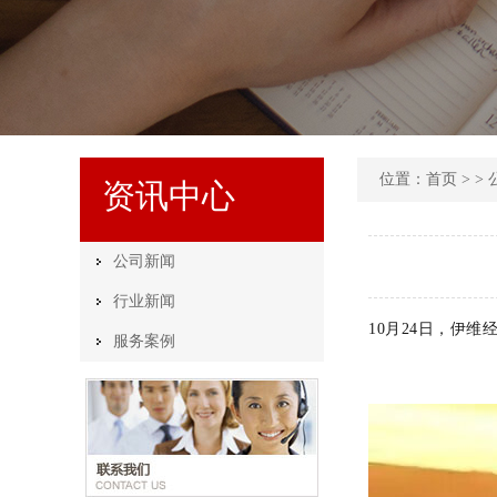
位置：
首页
> >
资讯中心
公司新闻
行业新闻
10月24日，
伊维
服务案例