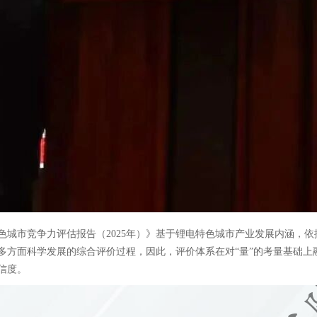
色城市竞争力评估报告（2025年）》基于锂电特色城市产业发展内涵，依
多方面科学发展的综合评价过程，因此，评价体系在对“量”的考量基础
信度。