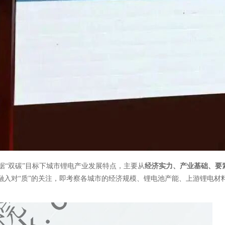
据“双碳”目标下城市锂电产业发展特点，主要从
经济实力、产业基础、要
上融入对“质”的关注，即考察各城市的经济规模、锂电池产能、上游锂电