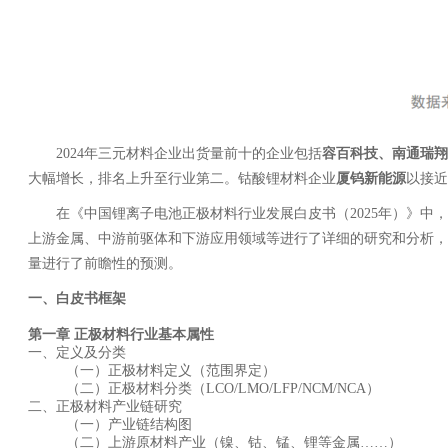
2024年三元材料企业出货量前十的企业包括
容百科技、南通瑞翔
大幅增长，排名上升至行业第二。钴酸锂材料企业
厦钨新能源
以接近
在《中国锂离子电池正极材料行业发展白皮书（2025年）》中
上游金属、中游前驱体和下游应用领域等进行了详细的研究和分析，并选
量进行了前瞻性的预测。
一、白皮书框架
第一章 正极材料行业基本属性
一、定义及分类
（一）正极材料定义（范围界定）
（二）正极材料分类（LCO/LMO/LFP/NCM/NCA）
二、正极材料产业链研究
（一）产业链结构图
（二）上游原材料产业（镍、钴、锰、锂等金属……）