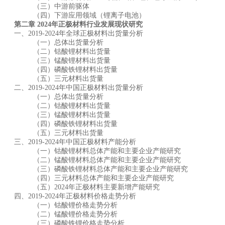
（三）中游前驱体
（四）下游应用领域（锂离子电池）
第二章 202
4
年正极材料行业发展现状研究
一、2019-2024年全球正极材料出货量分析
（一）总体出货量分析
（二）钴酸锂材料出货量
（三）锰酸锂材料出货量
（四）磷酸铁锂材料出货量
（五）三元材料出货量
二、2019-2024年中国正极材料出货量分析
（一）总体出货量分析
（二）钴酸锂材料出货量
（三）锰酸锂材料出货量
（四）磷酸铁锂材料出货量
（五）三元材料出货量
三、2019-2024年中国正极材料产能分析
（一）钴酸锂材料总体产能和主要企业产能研究
（二）锰酸锂材料总体产能和主要企业产能研究
（三）磷酸铁锂材料总体产能和主要企业产能研究
（四）三元材料总体产能和主要企业产能研究
（五）2024年正极材料主要新增产能研究
四、2019-2024年正极材料价格走势分析
（一）钴酸锂价格走势分析
（二）锰酸锂价格走势分析
（三）磷酸铁锂价格走势分析