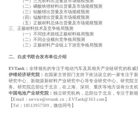
（一）三元材料出货量及市场规模预测
（二）磷酸铁锂材料出货量及市场规模预测
（三）钴酸锂出货量及市场规模预测
（四）锰酸锂出货量及市场规模预测
（五）正极材料总体出货量及市场规模预测
三、正极材料技术及竞争格局预测
（一）不同技术路线正极材料格局预测
（二）不同企业横向竞争格局预测
（三）正极材料产业链上下游竞争格局预测
二、白皮书联合发布单位介绍
EVTank：
全球领先的专注于电动汽车及其相关产业链研究的权威第三
伊维经济研究院：
在国家主管部门支持下依法设立的一家专注于
研究中心、新能源新材料产业研究中心等专业研究中心。研究院
务。研究院总部位于北京，在上海、深圳、重庆等地方设有分支
中国电池产业研究院：
独立研究机构，总部位于北京，专注于新
【Email：service@evtank.cn；EVTank@163.com】
【Tel：18513957599，微信同号】