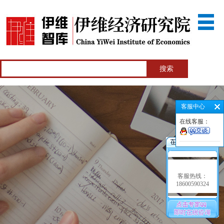
客服中心
在线客服：
客服热线：
18600590324