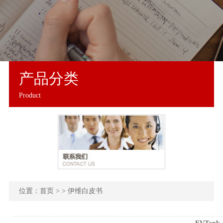
产品分类
Product
位置：
首页
> > 伊维白皮书