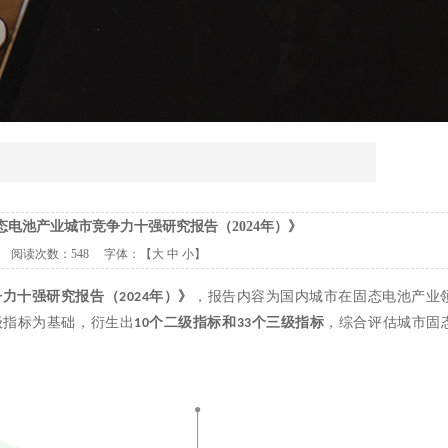
电池产业城市竞争力十强研究报告（2024年）》
阅读次数：
548 字体：【
大
中
小
】
争力十强研究报告（
年）》
，报告内容为国内
城市在固态电池产业
2024
级指标为基础，衍生出
个二级指标和
个三级指标
，综合评估城市固
10
33