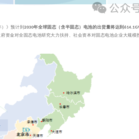
年）》预计到
年全球固态（含半固态）电池的出货量将达到
2030
614.1
政府资金对全固态电池研究大力扶持、社会资本对固态电池企业大规模